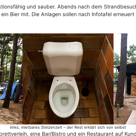
unktionsfähig und sauber. Abends nach dem Strandbesuc
n Bier mit. Die Anlagen sollen nach Infotafel erneuert
links; mietbares Stelzenzelt – der Rest erklärt sich von selbst
ttverleih, eine Bar/Bistro und ein Restaurant auf Kunds