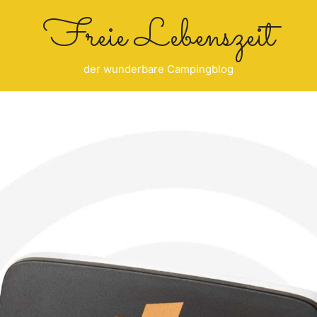
Freie Lebenszeit
der wunderbare Campingblog